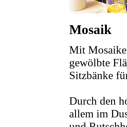
Mosaik
Mit Mosaiken
gewölbte Fl
Sitzbänke fü
Durch den ho
allem im Dus
und Rutschh